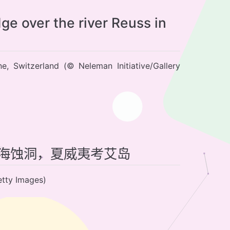
ge over the river Reuss in
e, Switzerland (© Neleman Initiative/Gallery
t Eye海蚀洞，夏威夷考艾岛
ty Images)