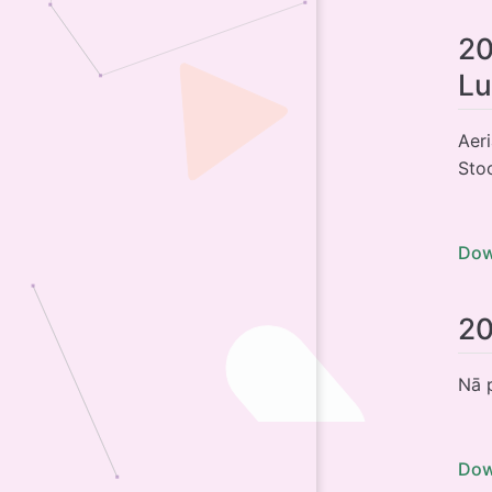
20
Lu
Aer
Sto
Dow
2
Nā 
Dow