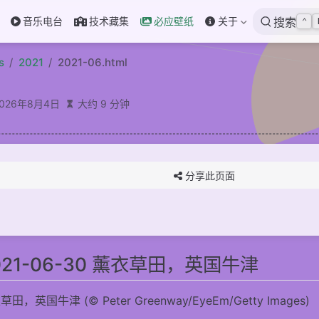
音乐电台
技术藏集
必应壁纸
关于
搜索
⌃
s
2021
2021-06.html
2026年8月4日
大约 9 分钟
分享此页面
 薰衣草田，英国牛津
021-06-30 薰衣草田，英国牛津
9 拉迪格岛德阿让海滩上的岩石，塞舌尔
佐岛上的Cittadella城堡,马耳他
田，英国牛津 (© Peter Greenway/EyeEm/Getty Images)
7 大型火烈鸟迁徙到淡水区，印度