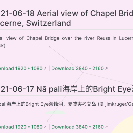
21-06-18 Aerial view of Chapel Brid
cerne, Switzerland
ial view of Chapel Bridge over the river Reuss in Lucern
ck)
nload 1920 * 1080
|
Download 3840 * 2160
021-06-17 Nā pali海岸上的Brigh
pali海岸上的Bright Eye海蚀洞，夏威夷考艾岛 (© jimkruger/Get
nload 1920 * 1080
|
Download 3840 * 2160