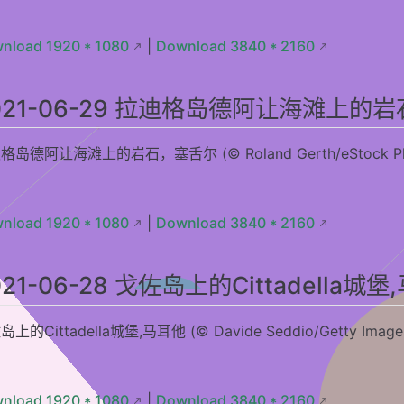
kōchi, Nagano Prefecture, Japan
 皇辉蜂鸟和蜜蜂，哥伦比亚
nload 1920 * 1080
|
Download 3840 * 2160
4 德纳利国家公园和自然保护区的驯鹿，阿拉斯加
021-06-29 拉迪格岛德阿让海滩上的
 日南市的萤火虫，日本鸟取县
2 塞里雅兰瀑布后的午夜太阳，冰岛南海岸附近
格岛德阿让海滩上的岩石，塞舌尔 (© Roland Gerth/eStock Ph
1 纳库鲁湖国家公园中的罗氏长颈鹿，肯尼亚
0 育空河附近巢穴中的一对白头海雕和雏鹰，加拿大育空
9 在伯利角冲浪的人们，澳大利亚黄金海岸
nload 1920 * 1080
|
Download 3840 * 2160
l view of Chapel Bridge over the river Reuss in Lucerne, Switzerlan
ā pali海岸上的Bright Eye海蚀洞，夏威夷考艾岛
021-06-28 戈佐岛上的Cittadella城
6 正在潜水的绿蠵龟，澳大利亚大堡礁
上的Cittadella城堡,马耳他 (© Davide Seddio/Getty Image
5 鸟瞰皮纳图博火山湖和山脉，菲律宾波拉克
午安康】 （ © Shutterstock ）
3 北方针叶林中的欧洲棕熊幼崽，芬兰
nload 1920 * 1080
|
Download 3840 * 2160