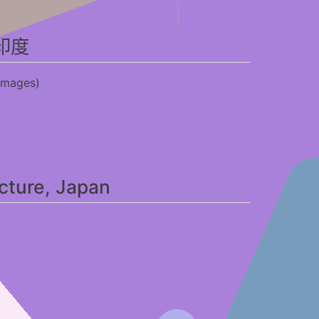
印度
mages)
cture, Japan