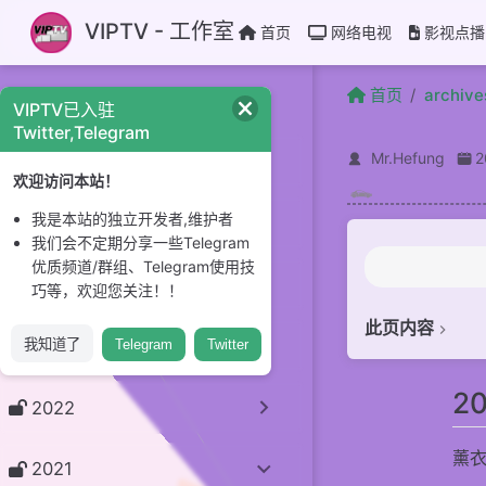
跳至主要內容
VIPTV - 工作室
首页
网络电视
影视点播
首页
archive
最近更新 31
VIPTV已入驻
Twitter,Telegram
Mr.Hefung
2026
欢迎访问本站！
我是本站的独立开发者,维护者
2025
我们会不定期分享一些Telegram
优质频道/群组、Telegram使用技
2024
巧等，欢迎您关注！！
此页内容
2023
我知道了
Telegram
Twitter
2021-06-30
2
2021-06-2
2022
2021-06-28 戈
薰衣草
2021
2021-06-2