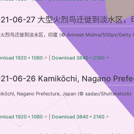
2 大弯国家公园中里奥格兰德河的景色，德克萨斯州
1 格伦·埃蒂夫盛开着石南花的小湖，苏格兰
021-06-27 大型火烈鸟迁徙到淡水区，
 2012年5月20日新墨西哥上空的日环食
9 埃尔瓦什附近的格拉萨圣母堡，葡萄牙
火烈鸟迁徙到淡水区，印度 (© Amresh Mishra/500px/Getty I
8 加利福尼亚湾中数千条杰克鱼成群游动，墨西哥普尔莫角国家公园
 向日葵上的靛蓝彩旗鸟
nload 1920 * 1080
|
Download 3840 * 2160
6 阿罗芒什莱班的桑树港，法国诺曼底
 La Selva生物站热带雨林树冠上的黑嘴巨嘴鸟，哥斯达黎加
21-06-26 Kamikōchi, Nagano Prefe
4 法国西南部阿卡雄湾的皮拉沙丘
3 斯洛文尼亚索奇河上的木制吊桥上骑自行车的人的鸟瞰图
ikōchi, Nagano Prefecture, Japan (© sadao/Shutterstock)
2 埃托沙国家公园内一处水坑附近的跳羚，纳米比亚
瞰罗卡附近的Grotta della Poesia，意大利莱切
nload 1920 * 1080
|
Download 3840 * 2160