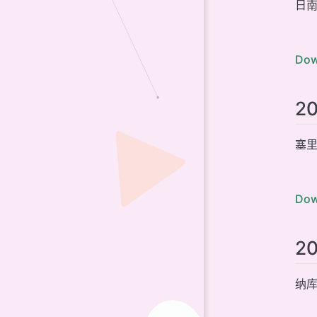
日南市
Dow
2
塞里
Dow
2
纳库