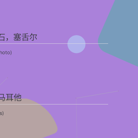
岩石，塞舌尔
oto)
d
堡,马耳他
s)