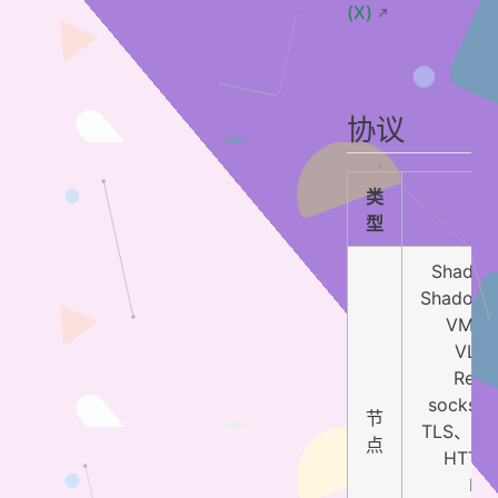
(X)
协议
类
型
Shadow
Shadows
VMes
VLES
Rela
socks5
节
TLS、HT
点
HTTP
Hys