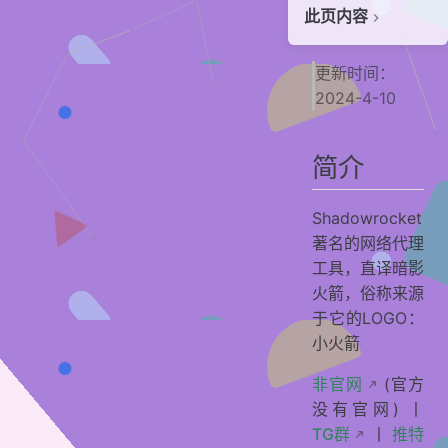
此页内容
简介
更新时间：
协议
2024-4-10
客户端
安装
简介
使用
手动添加
Shadowrocket
著名的网络代理
贡献者
工具，直译暗影
火箭，俗称来源
于它的LOGO：
小火箭
非官网
(官方
没有官网) 丨
TG群
丨
推特