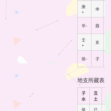
庚
申
+
辛-
酉
壬
亥
+
癸-
子
地支所藏表
子
丑
寅
水
土
木
癸
已
甲