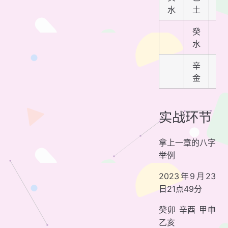
水
土
木
癸
丙
水
火
辛
戊
金
土
实战环节
拿上一章的八字
举例
2023年9月23
日21点49分
癸卯 辛酉 甲申
乙亥