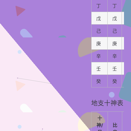
丁
丁
戊
戊
己
己
庚
庚
辛
辛
壬
壬
癸
癸
地支十神表
十
神/
比