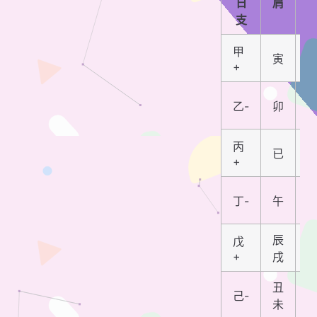
日
肩
支
甲
寅
+
乙-
卯
丙
已
+
丁-
午
辰
戊
+
戌
丑
己-
未