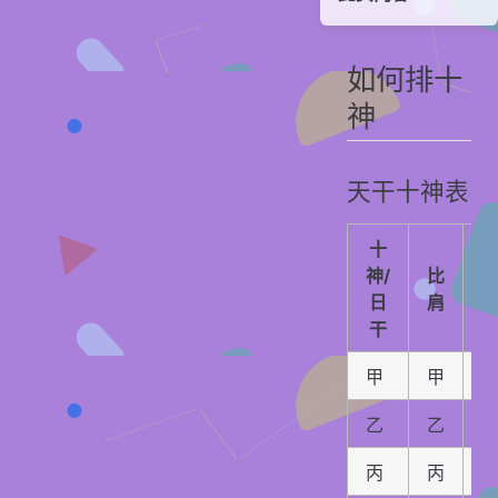
如何排十神
天干十神表
如何排十
地支十神表
神
地支所藏表
实战环节
天干十神表
人元力量分析
贡献者
十
神/
比
日
肩
干
甲
甲
乙
乙
丙
丙