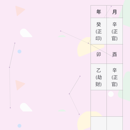
年
月
癸
辛
(正
(正
印)
官)
卯
酉
乙
辛
(劫
(正
财)
官)