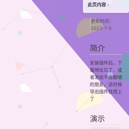
此页内容
简介
更新时间：
演示
2023-7-5
常见问题
1.找不到浏览器的文件夹
简介
特别鸣谢
贡献者
安装插件后，下
载地址忘了，或
者发给不会翻墙
的朋友，这时候
导出插件就用上
了
演示