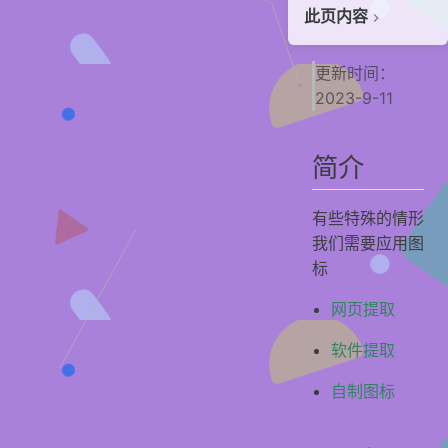
此页内容
简介
更新时间：
网页提取
2023-9-11
PC端
安卓端
简介
iOS端
软件提取
有些特殊的情形
我们需要应用图
PC端机
标
安卓机
iOS端
网页提取
自制图标
软件提取
贡献者
自制图标