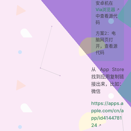
安卓机在
Via浏览器
中查看源代
码
方案2：电
脑网页打
开，查看源
代码
从 App Store
找到应用复制链
接出来，比如：
微信
https://apps.a
pple.com/cn/a
pp/id4144781
24