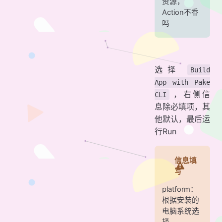
资源，
Action不香
吗
选择
Build
App with Pake
，右侧信
CLI
息除必填项，其
他默认，最后运
行Run
信息填
写
platform：
根据安装的
电脑系统选