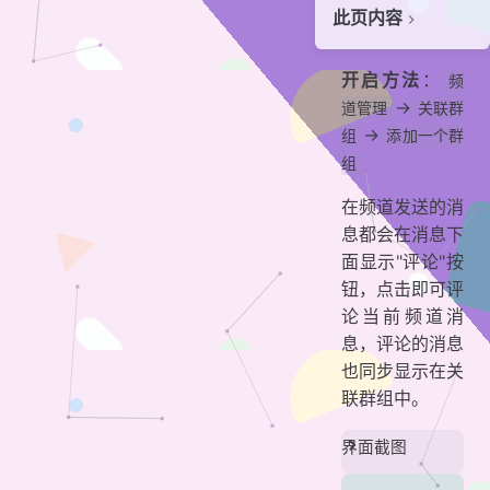
此页内容
贡献者
开启方法
：
频
->
道管理
关联群
->
组
添加一个群
组
在频道发送的消
息都会在消息下
面显示"评论"按
钮，点击即可评
论当前频道消
息，评论的消息
也同步显示在关
联群组中。
界面截图