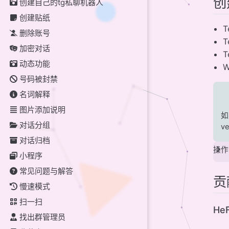
创
创建自己的tg私聊机器人
创建贴纸
T
删除账号
T
加密对话
T
动态功能
W
号码被封禁
名词解释
图片添加说明
如
对话分组
v
对话归档
操作
小程序
常见问题与解答
贡
慢速模式
扫一扫
HeF
找出群管理员