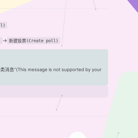
l)
->
）
新建投票(Create poll)
s message is not supported by your