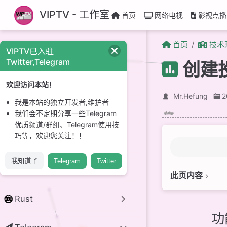
跳至主要內容
VIPTV - 工作室
首页
网络电视
影视点播
首页
技术
VIPTV已入驻
CI/CD
Twitter,Telegram
创建
GitHub
欢迎访问本站！
Mr.Hefung
我是本站的独立开发者,维护者
Linux 系统
我们会不定期分享一些Telegram
优质频道/群组、Telegram使用技
巧等，欢迎您关注！！
开源项目
我知道了
Telegram
Twitter
python
此页内容
功能说明
Rust
创建投票
功
贡献者