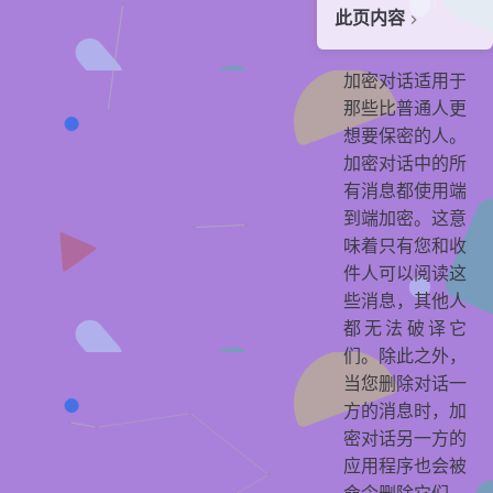
此页内容
开启加密对话
加密对话适用于
消息自毁
那些比普通人更
截图提醒
想要保密的人。
加密对话中的所
加密密钥
有消息都使用端
贡献者
到端加密。这意
味着只有您和收
件人可以阅读这
些消息，其他人
都无法破译它
们。除此之外，
当您删除对话一
方的消息时，加
密对话另一方的
应用程序也会被
命令删除它们。