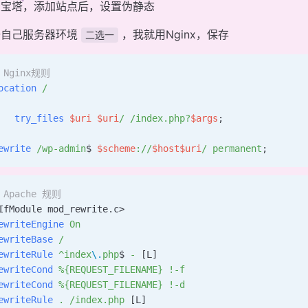
录宝塔，添加站点后，设置伪静态
据自己服务器环境
，我就用Nginx，保存
二选一
 Nginx规则
ocation
 /
   try_files
 $uri
 $uri
/
 /index.php?
$args
;
ewrite
 /wp-admin
$ 
$scheme
://
$host$uri
/
 permanent
;
 Apache 规则
IfModule mod_rewrite.c>
ewriteEngine
 On
ewriteBase
 /
ewriteRule
 ^index
\.
php
$ 
-
 [L]
ewriteCond
 %{REQUEST_FILENAME}
 !-f
ewriteCond
 %{REQUEST_FILENAME}
 !-d
ewriteRule
 .
 /index.php
 [L]