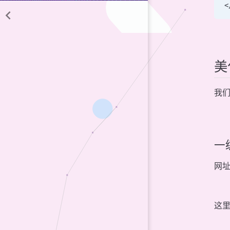
<
美
我
一
网址
这