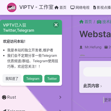
跳至主要內容
VIPTV - 工作室
首页
网络电视
影视点播
首页
技术
VIPTV已入驻
CI/CD
Twitter,Telegram
Webs
GitHub
欢迎访问本站！
Mr.Hefung
我是本站的独立开发者,维护者
Linux 系统
我们会不定期分享一些Telegram
优质频道/群组、Telegram使用技
巧等，欢迎您关注！！
开源项目
我知道了
Telegram
Twitter
python
此页内容
前言
Rust
更新
准备工作
上传主题