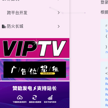
登
根
跨平台开发
#
防火长城
l
{
 
}
r
#
<
R
R
R
R
R
R