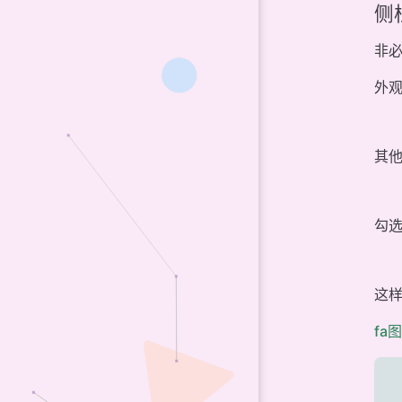
侧
非
外
其
勾
这样
fa