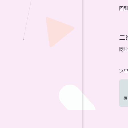
回
二
网址
这里
有