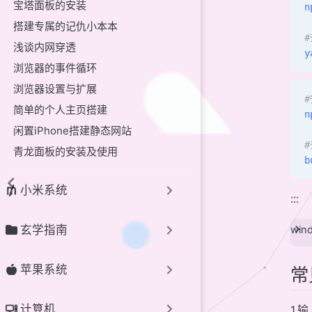
宝塔面板的安装
n
搭建专属的记仇小本本
浅谈内网穿透
y
浏览器的事件循环
浏览器设置与扩展
#
简单的个人主页搭建
n
闲置iPhone搭建静态网站
青龙面板的安装及使用
b
小米系统
:::
玄学指南
wi
苹果系统
常
计算机
1.