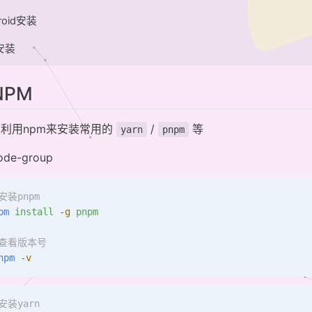
roid安装
S安装
NPM
利用npm来安装常用的
/
等
yarn
pnpm
code-group
安装pnpm
pm
 install
 -g
 pnpm
#查看版本号
npm
 -v
安装yarn