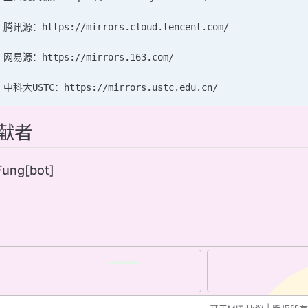
 腾讯源：https://mirrors.cloud.tencent.com/
 网易源：https://mirrors.163.com/
 中科大USTC：https://mirrors.ustc.edu.cn/
献者
ung[bot]