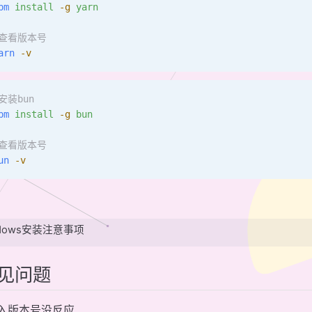
pm
 install
 -g
 yarn
#查看版本号
arn
 -v
安装bun
pm
 install
 -g
 bun
#查看版本号
un
 -v
ndows安装注意事项
见问题
输入版本号没反应