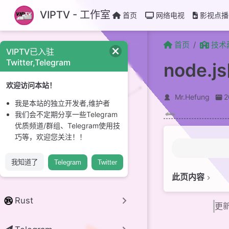
跳至主要內容
VIPTV - 工作室
首页
网络电视
影视点播
首页
技术
VIPTV已入驻
CI/CD
Twitter,Telegram
node
GitHub
欢迎访问本站！
Mr.Hefung
我是本站的独立开发者,维护者
Linux 系统
我们会不定期分享一些Telegram
优质频道/群组、Telegram使用技
巧等，欢迎您关注！！
开源项目
我知道了
Telegram
Twitter
python
此页内容
简介
Rust
更新
安装
PNPM