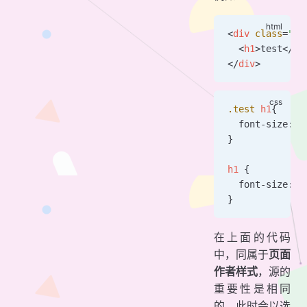
<
div
 class
=
"te
  <
h1
>test</
h1
</
div
>
.test
 h1
{
  font-size: 
5
}
h1
 {
  font-size: 
2
}
在上面的代码
中，同属于
页面
作者样式
，源的
重要性是相同
的，此时会以选