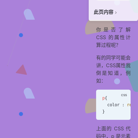
此页内容
确定声明值
你是否了解
层叠冲突
CSS 的属性计
比较源的重要性
算过程呢？
比较优先级
有的同学可能会
比较次序
讲，CSS属性我
使用继承
倒是知道，例
如：
使用默认值
一道面试题
p
{
贡献者
  color : 
red
;
}
上面的 CSS 代
码中，p 是元素