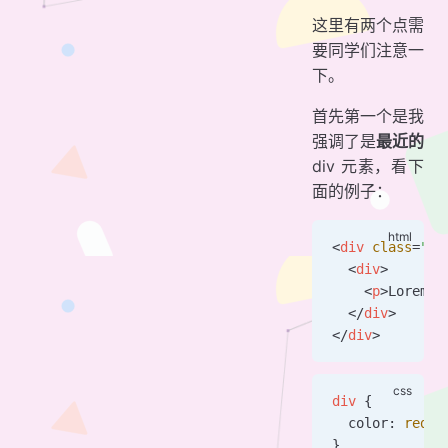
这里有两个点需
要同学们注意一
下。
首先第一个是我
强调了是
最近的
div 元素，看下
面的例子：
<
div
 class
=
"te
  <
div
>
    <
p
>Lorem i
  </
div
>
</
div
>
div
 {
  color: 
red
;
}