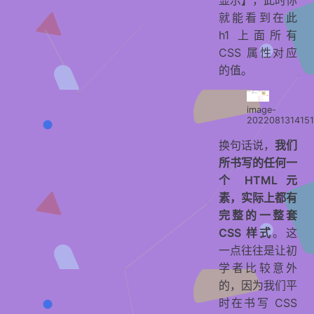
显示】，此时你
就能看到在此
h1 上面所有
CSS 属性对应
的值。
image-
202208131415
换句话说，
我们
所书写的任何一
个 HTML 元
素，实际上都有
完整的一整套
CSS 样式
。这
一点往往是让初
学者比较意外
的，因为我们平
时在书写 CSS