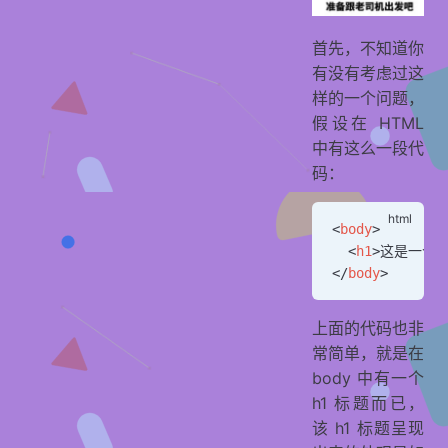
首先，不知道你
有没有考虑过这
样的一个问题，
假设在 HTML
中有这么一段代
码：
<
body
>
  <
h1
>这是一个h
</
body
>
上面的代码也非
常简单，就是在
body 中有一个
h1 标题而已，
该 h1 标题呈现