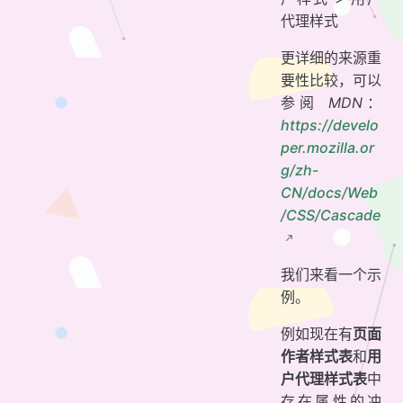
代理样式
更详细的来源重
要性比较，可以
参阅
MDN
：
https://develo
per.mozilla.or
g/zh-
CN/docs/Web
/CSS/Cascade
我们来看一个示
例。
例如现在有
页面
作者样式表
和
用
户代理样式表
中
存在属性的冲