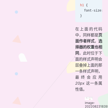
h1
 {
  font-size: 
2
}
在上面的代码
中，同样都是
页
面作者样式
，
选
择器的权重也相
同
，此时位于下
面的样式声明会
层叠掉上面的那
一条样式声明，
最终会应用
20px
这一条属
性值。
image-
202208231839