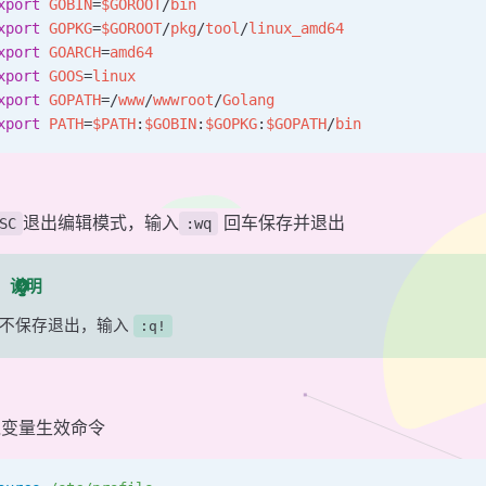
xport
 GOBIN
=
$GOROOT
/
bin
xport
 GOPKG
=
$GOROOT
/
pkg
/
tool
/
linux_amd64
xport
 GOARCH
=
amd64
xport
 GOOS
=
linux
xport
 GOPATH
=
/
www
/
wwwroot
/
Golang
xport
 PATH
=
$PATH
:
$GOBIN
:
$GOPKG
:
$GOPATH
/
bin
退出编辑模式，输入
回车保存并退出
SC
:wq
说明
不保存退出，输入
:q!
境变量生效命令