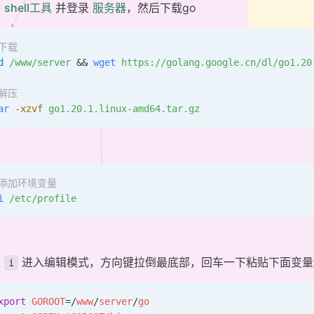
开
shell工具
并登录
服务器
，然后下载go
#下载
d
 /www/server
 && 
wget
 https://golang.google.cn/dl/go1.20
#解压
ar
 -xzvf
 go1.20.1.linux-amd64.tar.gz
#添加环境变量
i
 /etc/profile
入
进入编辑模式，方向键拉倒最底部，回车一下粘贴下面变量
i
xport
 GOROOT
=
/
www
/
server
/
go