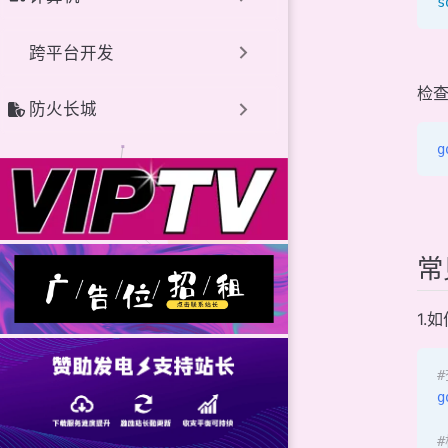
s
跨平台开发
检
防火长城
g
常
1.
#
g