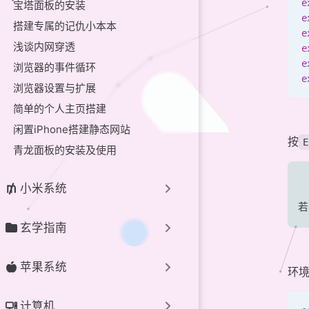
e
宝塔面板的安装
e
搭建专属的记仇小本本
e
浅谈内网穿透
e
e
浏览器的事件循环
e
浏览器设置与扩展
简单的个人主页搭建
闲置iPhone搭建静态网站
按
E
青龙面板的安装及使用
小米系统
若
玄学指南
苹果系统
环
计算机