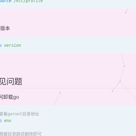
ource
 /etc/profile
查版本
o
 version
见问题
如何卸载go
查看goroot目录地址
o
 env
#根据目录路径删除即可