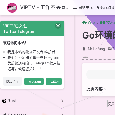
跳至主要內容
VIPTV - 工作室
首页
网络电视
影视点播
首页
技术
VIPTV已入驻
CI/CD
Twitter,Telegram
Go环境
GitHub
欢迎访问本站！
Mr.Hefung
我是本站的独立开发者,维护者
Linux 系统
我们会不定期分享一些Telegram
优质频道/群组、Telegram使用技
巧等，欢迎您关注！！
开源项目
我知道了
Telegram
Twitter
python
此页内容
简介
Rust
更新
安装
常见问题